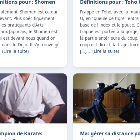
initions pour : Shomen
Définitions pour : Toho 
éralement, Shomen est ce qui
Frappe en Toho, avec la main
evant. Plus spécifiquement
U, en "gueule de tigre" entre 
les pratiquants d'Arts
base de l'index et le pouce. C
iaux Japonais, le Shomen est
frappe est portée à la gorge,
ui est devant nous quand on
la partie antérieure du coup.
 dans le Dojo. Il s'y trouve gé
coup est direct, la trajectoire
..
(Lire la suite)
[...]...
(Lire la suite)
mpion de Karate:
Ma: gérer sa distance p