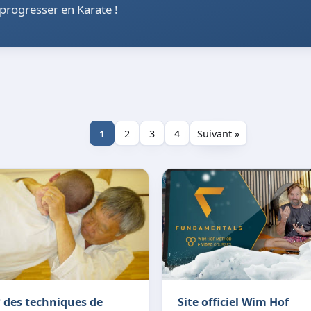
 progresser en Karate !
1
2
3
4
Suivant »
 des techniques de
Site officiel Wim Hof