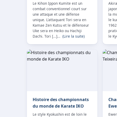
Le Kihon Ippon Kumite est un
Akir
combat conventionnel court sur
japo
une attaque et une défense
la m
unique. L'attaquant Tori sera en
le k
Kamae Zen Kutsu et le défenseur
1962
Uke sera en Heiko ou Hachiji
prat
Dachi. Tori [...]...
(Lire la suite)
le Ky
Histoire des championnats
Cha
du monde de Karate IKO
Ewer
Le style Kyokushin est de loin le
Ewer