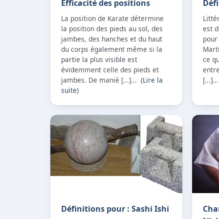
Efficacité des positions
Déf
La position de Karate détermine
Litt
la position des pieds au sol, des
est d
jambes, des hanches et du haut
pour 
du corps également même si la
Mart
partie la plus visible est
ce q
évidemment celle des pieds et
entre
jambes. De maniè [...]...
(Lire la
[...].
suite)
Définitions pour : Sashi Ishi
Cha