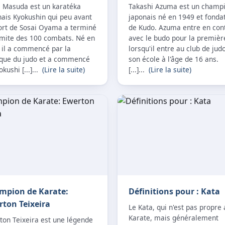
a Masuda est un karatéka
Takashi Azuma est un champ
nais Kyokushin qui peu avant
japonais né en 1949 et fonda
ort de Sosai Oyama a terminé
de Kudo. Azuma entre en con
umite des 100 combats. Né en
avec le budo pour la première
 il a commencé par la
lorsqu'il entre au club de jud
ique du judo et a commencé
son école à l'âge de 16 ans.
okushi [...]...
(Lire la suite)
[...]...
(Lire la suite)
mpion de Karate:
Définitions pour : Kata
ton Teixeira
Le Kata, qui n'est pas propre
Karate, mais généralement
ton Teixeira est une légende