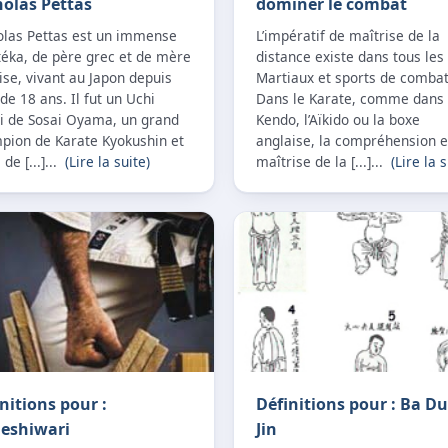
olas Pettas
dominer le combat
olas Pettas est un immense
L’impératif de maîtrise de la
téka, de père grec et de mère
distance existe dans tous les
se, vivant au Japon depuis
Martiaux et sports de combat
 de 18 ans. Il fut un Uchi
Dans le Karate, comme dans 
i de Sosai Oyama, un grand
Kendo, l’Aïkido ou la boxe
pion de Karate Kyokushin et
anglaise, la compréhension e
 de [...]...
(Lire la suite)
maîtrise de la [...]...
(Lire la s
nitions pour :
Définitions pour : Ba D
eshiwari
Jin