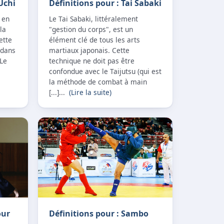
Uchi
Définitions pour : Tai Sabaki
 en
Le Tai Sabaki, littéralement
la
"gestion du corps", est un
ette
élément clé de tous les arts
 dans
martiaux japonais. Cette
 Le
technique ne doit pas être
confondue avec le Taijutsu (qui est
la méthode de combat à main
[...]...
(Lire la suite)
our
Définitions pour : Sambo