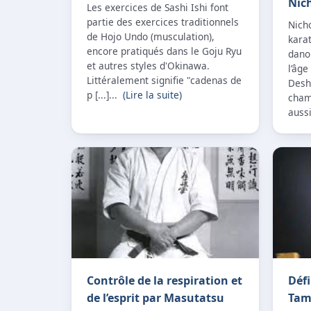
Nich
Les exercices de Sashi Ishi font
partie des exercices traditionnels
Nich
de Hojo Undo (musculation),
kara
encore pratiqués dans le Goju Ryu
danoi
et autres styles d'Okinawa.
l’âge
Littéralement signifie "cadenas de
Desh
p [...]...
(Lire la suite)
cham
aussi
Contrôle de la respiration et
Défi
de l’esprit par Masutatsu
Tam