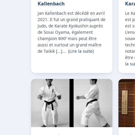
Kallenbach
Kar
Jan Kallenbach est décédé en avril
Le Ka
2021. Il fut un grand pratiquant de
est p
Judo, de Karate Kyokushin auprès
est s
de Sosai Oyama, également
L'ens
champion WKF mais peut être
souve
aussi et surtout un grand maître
techn
de Taikik [...]...
(Lire la suite)
nota
être 
la su