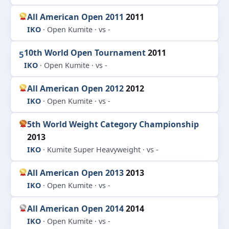
All American Open 2011
2011
IKO
· Open Kumite · vs -
10th World Open Tournament
2011
5
IKO
· Open Kumite · vs -
All American Open 2012
2012
IKO
· Open Kumite · vs -
5th World Weight Category Championship
2013
IKO
· Kumite Super Heavyweight · vs -
All American Open 2013
2013
IKO
· Open Kumite · vs -
All American Open 2014
2014
IKO
· Open Kumite · vs -