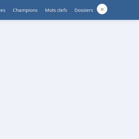
☼
ues
Champions
Mots clefs
Dossiers